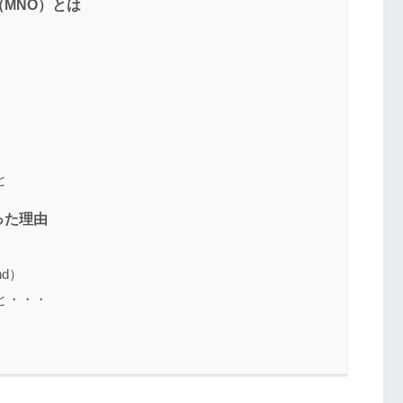
MNO）とは
と
った理由
d）
と・・・