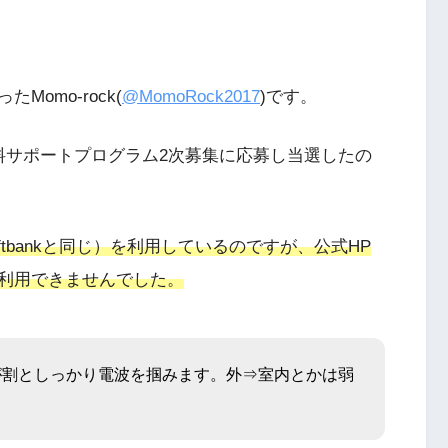
omo-rock(
@MomoRock2017
)です。
料サポートプログラム2次募集に応募し当選したの
oftbankと同じ）を利用しているのですが、公式HP
利用できませんでした。
が割としっかり電波を掴みます。外⇒室内とかは弱