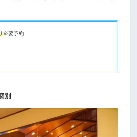
り
※要予約
個別