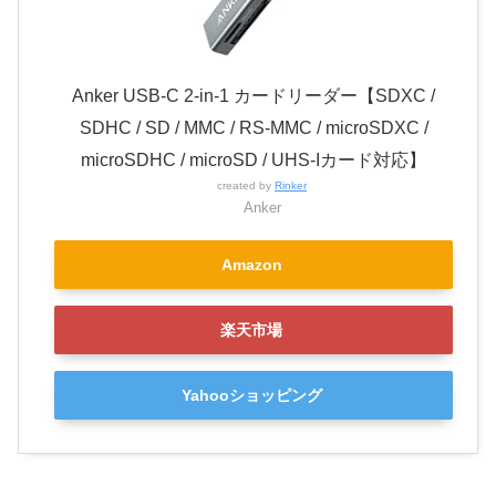
Anker USB-C 2-in-1 カードリーダー【SDXC /
SDHC / SD / MMC / RS-MMC / microSDXC /
microSDHC / microSD / UHS-Iカード対応】
created by
Rinker
Anker
Amazon
楽天市場
Yahooショッピング