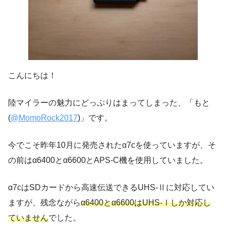
こんにちは！
陸マイラーの魅力にどっぷりはまってしまった、「もと
(
@MomoRock2017
)」です。
今でこそ昨年10月に発売されたα7cを使っていますが、そ
の前はα6400とα6600とAPS-C機を使用していました。
α7cはSDカードから高速伝送できるUHS-Ⅱに対応してい
ますが、残念ながら
α6400とα6600はUHS-Ⅰしか対応し
ていません
でした。